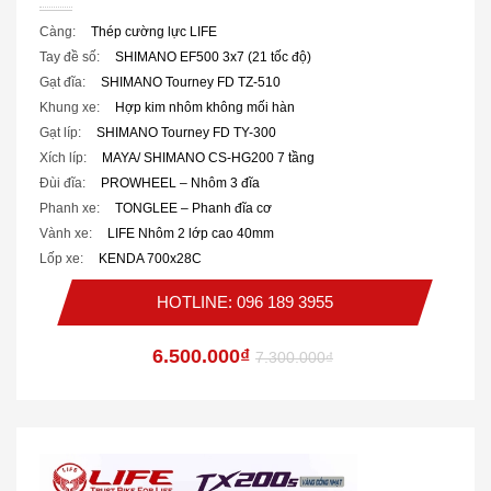
Càng:
Thép cường lực LIFE
Tay đề số:
SHIMANO EF500 3x7 (21 tốc độ)
Gạt đĩa:
SHIMANO Tourney FD TZ-510
Khung xe:
Hợp kim nhôm không mối hàn
Gạt líp:
SHIMANO Tourney FD TY-300
Xích líp:
MAYA/ SHIMANO CS-HG200 7 tầng
Đùi đĩa:
PROWHEEL – Nhôm 3 đĩa
Phanh xe:
TONGLEE – Phanh đĩa cơ
Vành xe:
LIFE Nhôm 2 lớp cao 40mm
Lốp xe:
KENDA 700x28C
HOTLINE: 096 189 3955
6.500.000₫
7.300.000₫