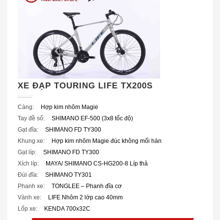
XE ĐẠP TOURING LIFE TX200S
Càng:
Hợp kim nhôm Magie
Tay đề số:
SHIMANO EF-500 (3x8 tốc độ)
Gạt đĩa:
SHIMANO FD TY300
Khung xe:
Hợp kim nhôm Magie đúc không mối hàn
Gạt líp:
SHIMANO FD TY300
Xích líp:
MAYA/ SHIMANO CS-HG200-8 Líp thả
Đùi đĩa:
SHIMANO TY301
Phanh xe:
TONGLEE – Phanh đĩa cơ
Vành xe:
LIFE Nhôm 2 lớp cao 40mm
Lốp xe:
KENDA 700x32C