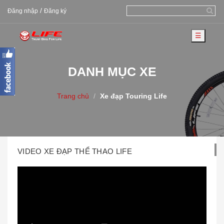
/
Đăng nhập
Đăng ký
☰
DANH MỤC XE
Trang chủ
Xe đạp Touring Life
VIDEO XE ĐẠP THỂ THAO LIFE