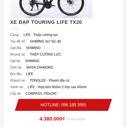
XE ĐẠP TOURING LIFE TX20
Càng:
LIFE - Thép cường lực
Tay đề số:
SHIMING 3x7 tốc độ
Gạt đĩa:
SHIMING
Khung xe:
THÉP CƯỜNG LỰC
Gạt líp:
SHIMING
Xích líp:
MAYA/ DIAMOND
Đùi đĩa:
LIFE
Phanh xe:
TONGLEE - Phanh đĩa cơ
Vành xe:
LIFE - Hợp kim Nhôm 2 lớp cao 40mm
Lốp xe:
COMPASS 700x28C
HOTLINE: 096 189 3955
4.380.000₫
5.050.000₫