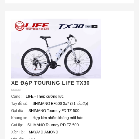
XE ĐẠP TOURING LIFE TX30
Càng:
LIFE - Thép cường lực
Tay đề số:
SHIMANO EF500 3x7 (21 tốc độ)
Gạt đĩa:
SHIMANO Tourney FD TZ-500
Khung xe:
Hợp kim nhôm không mối hàn
Gạt líp:
SHIMANO Tourney RD TZ-500
Xích líp:
MAYA/ DIAMOND