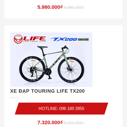
5.980.000₫
6.880.000₫
XE ĐẠP TOURING LIFE TX200
HOTLINE: 096 189 3955
7.320.000₫
8.420.000₫