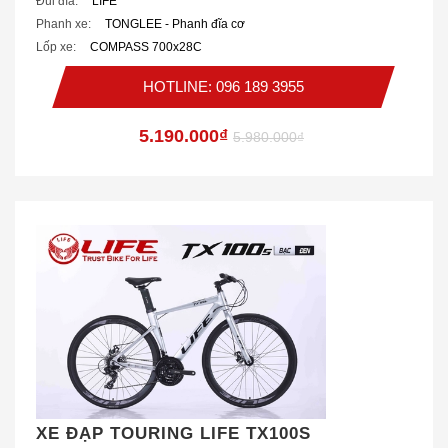
Đùi đĩa:
LIFE
Phanh xe:
TONGLEE - Phanh đĩa cơ
Lốp xe:
COMPASS 700x28C
HOTLINE: 096 189 3955
5.190.000₫
5.980.000₫
XE ĐẠP TOURING LIFE TX100S