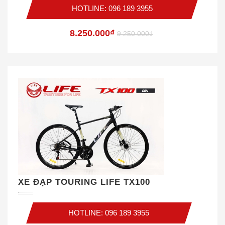
HOTLINE: 096 189 3955
8.250.000₫
9.250.000₫
XE ĐẠP TOURING LIFE TX100
HOTLINE: 096 189 3955