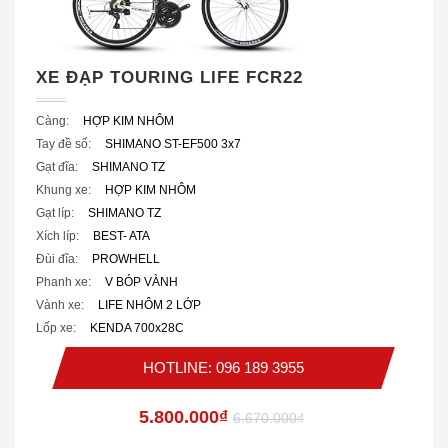
XE ĐẠP TOURING LIFE FCR22
Càng:
HỢP KIM NHÔM
Tay đề số:
SHIMANO ST-EF500 3x7
Gạt đĩa:
SHIMANO TZ
Khung xe:
HỢP KIM NHÔM
Gạt líp:
SHIMANO TZ
Xích líp:
BEST- ATA
Đùi đĩa:
PROWHELL
Phanh xe:
V BÓP VÀNH
Vành xe:
LIFE NHÔM 2 LỚP
Lốp xe:
KENDA 700x28C
HOTLINE: 096 189 3955
5.800.000₫
6.670.000₫