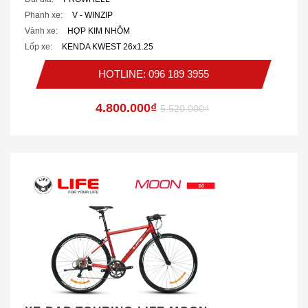
Phanh xe:
V - WINZIP
Vành xe:
HỢP KIM NHÔM
Lốp xe:
KENDA KWEST 26x1.25
HOTLINE: 096 189 3955
4.800.000₫
5.520.000₫