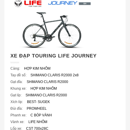
XE ĐẠP TOURING LIFE JOURNEY
Càng:
HỢP KIM NHÔM
Tay đề số:
SHIMANO CLARIS R2000 2x8
Gạt đĩa:
SHIMANO CLARIS R2000
Khung xe:
HỢP KIM NHÔM
Gạt líp:
SHIMANO CLARIS R2000
Xích líp:
BEST- SUGEK
Đùi đĩa:
PROWHEEL
Phanh xe:
C BÓP VÀNH
Vành xe:
LIFE NHÔM
Lốp xe:
CST 700x28C