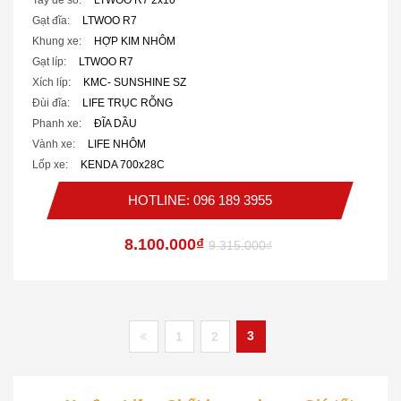
Tay đề số:
LTWOO R7 2x10
Gạt đĩa:
LTWOO R7
Khung xe:
HỢP KIM NHÔM
Gạt líp:
LTWOO R7
Xích líp:
KMC- SUNSHINE SZ
Đùi đĩa:
LIFE TRỤC RỖNG
Phanh xe:
ĐĨA DẦU
Vành xe:
LIFE NHÔM
Lốp xe:
KENDA 700x28C
HOTLINE: 096 189 3955
8.100.000₫
9.315.000₫
3
1
2