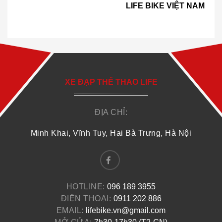
LIFE BIKE VIỆT NAM
XE ĐẠP THỂ THAO LIFE
ĐỊA CHỈ:
Minh Khai, Vĩnh Tuy, Hai Bà Trưng, Hà Nội
HOTLINE:
096 189 3955
ĐIỆN THOẠI:
0911 202 886
EMAIL:
lifebike.vn@gmail.com