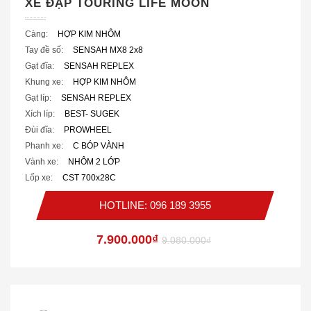
XE ĐẠP TOURING LIFE MOON
Càng:
HỢP KIM NHÔM
Tay đề số:
SENSAH MX8 2x8
Gạt đĩa:
SENSAH REPLEX
Khung xe:
HỢP KIM NHÔM
Gạt líp:
SENSAH REPLEX
Xích líp:
BEST- SUGEK
Đùi đĩa:
PROWHEEL
Phanh xe:
C BÓP VÀNH
Vành xe:
NHÔM 2 LỚP
Lốp xe:
CST 700x28C
HOTLINE: 096 189 3955
7.900.000₫
9.080.000₫