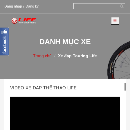
/
Đăng nhập
Đăng ký
☰
DANH MỤC XE
Trang chủ
Xe đạp Touring Life
VIDEO XE ĐẠP THỂ THAO LIFE