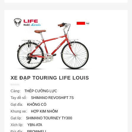
XE ĐẠP TOURING LIFE LOUIS
Càng:
THÉP CƯỜNG LỰC
Tay đề số:
SHIMANO REVOSHIFT 7S
Gạt đĩa:
KHÔNG CÓ
Khung xe:
HỢP KIM NHÔM
Gạt líp:
SHIMANO TOURNEY TY300
Xích líp:
YBN-ATA
Đùi đĩa:
PROWHELL