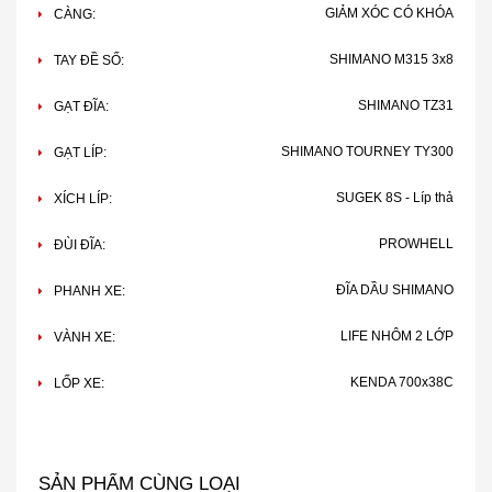
GIẢM XÓC CÓ KHÓA
CÀNG:
SHIMANO M315 3x8
TAY ĐỀ SỐ:
SHIMANO TZ31
GẠT ĐĨA:
SHIMANO TOURNEY TY300
GẠT LÍP:
SUGEK 8S - Líp thả
XÍCH LÍP:
PROWHELL
ĐÙI ĐĨA:
ĐĨA DẦU SHIMANO
PHANH XE:
LIFE NHÔM 2 LỚP
VÀNH XE:
KENDA 700x38C
LỐP XE:
SẢN PHẨM CÙNG LOẠI