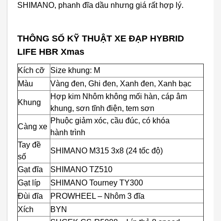
SHIMANO, phanh đĩa dầu nhưng giá rất hợp lý.
THÔNG SỐ KỸ THUẬT XE ĐẠP HYBRID
LIFE HBR Xmas
Kích cỡ
Size khung: M
Màu
Vàng đen, Ghi đen, Xanh đen, Xanh bạc
Hợp kim Nhôm không mối hàn, cáp âm
Khung
khung, sơn tĩnh điện, tem sơn
Phuộc giảm xóc, cầu đúc, có khóa
Càng xe
hành trình
Tay đề
SHIMANO M315 3x8 (24 tốc độ)
số
Gạt đĩa
SHIMANO TZ510
Gạt líp
SHIMANO Tourney TY300
Đùi đĩa
PROWHEEL – Nhôm 3 đĩa
Xích
BYN