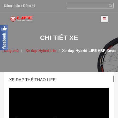
/
Đăng nhập
Đăng ký
☰
CHI TIẾT XE
Trang chủ
Xe đạp Hybrid Life
Xe đạp Hybrid LIFE HBR Xmas
XE ĐẠP THỂ THAO LIFE