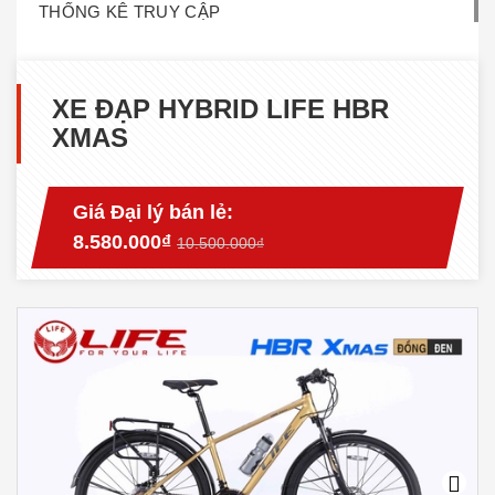
THỐNG KÊ TRUY CẬP
XE ĐẠP HYBRID LIFE HBR
XMAS
Giá Đại lý bán lẻ:
8.580.000₫
10.500.000₫