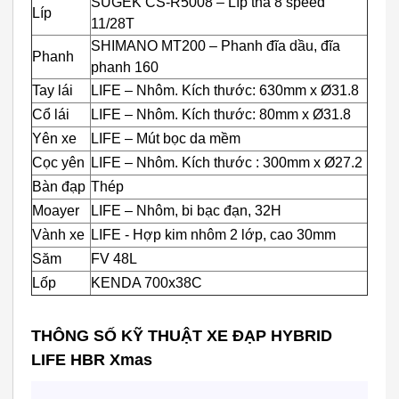
SUGEK CS-R5008 – Líp thả 8 speed
Líp
11/28T
SHIMANO MT200 – Phanh đĩa dầu, đĩa
Phanh
phanh 160
Tay lái
LIFE – Nhôm. Kích thước: 630mm x Ø31.8
Cổ lái
LIFE – Nhôm. Kích thước: 80mm x Ø31.8
Yên xe
LIFE – Mút bọc da mềm
Cọc yên
LIFE – Nhôm. Kích thước : 300mm x Ø27.2
Bàn đạp
Thép
Moayer
LIFE – Nhôm, bi bạc đạn, 32H
Vành xe
LIFE - Hợp kim nhôm 2 lớp, cao 30mm
Săm
FV 48L
Lốp
KENDA 700x38C
THÔNG SỐ KỸ THUẬT XE ĐẠP HYBRID
LIFE HBR Xmas