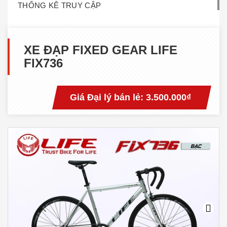
THỐNG KÊ TRUY CẬP
XE ĐẠP FIXED GEAR LIFE
FIX736
Giá Đại lý bán lẻ:
3.500.000₫
Next