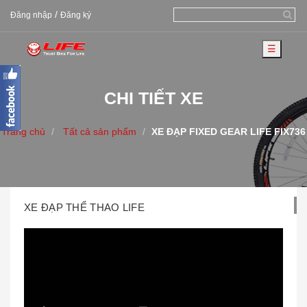
/
Đăng nhập
Đăng ký
☰
CHI TIẾT XE
Trang chủ
Tất cả sản phẩm
XE ĐẠP FIXED GEAR LIFE FIX736
XE ĐẠP THỂ THAO LIFE