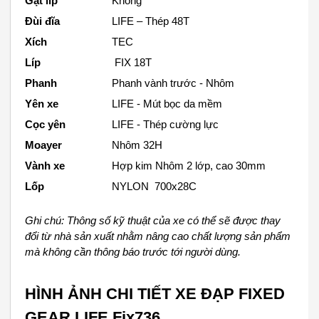
Gạt líp
Không
Đùi đĩa
LIFE – Thép 48T
Xích
TEC
Líp
FIX 18T
Phanh
Phanh vành trước - Nhôm
Yên xe
LIFE - Mút bọc da mềm
Cọc yên
LIFE - Thép cường lực
Moayer
Nhôm 32H
Vành xe
Hợp kim Nhôm 2 lớp, cao 30mm
Lốp
NYLON
700x28C
Ghi chú: Thông số kỹ thuật của xe có thể sẽ được thay
đổi từ nhà sản xuất nhằm nâng cao chất lượng sản phẩm
mà không cần thông báo trước tới người dùng.
HÌNH ẢNH CHI TIẾT XE ĐẠP FIXED
GEAR LIFE Fix736