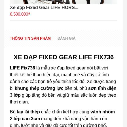
Xe đạp Fixed Gear LIFE HORS...
6.500.000₫
THÔNG TIN SẢN PHẨM
ĐÁNH GIÁ
XE ĐẠP FIXED GEAR LIFE FIX736
LIFE Fix736
là mẫu xe đạp fixed gear nổi bật với
thiết kế thể thao hiện đại, mạnh mẽ và đầy cá tính
dành cho các bạn trẻ yêu thích tốc độ. Xe được trang
bị
khung thép cường lực
bền bỉ, phủ
sơn tĩnh điện
3 lớp
giúp tăng độ bền và giữ màu sắc luôn đẹp theo
thời gian.
Bộ
tay lái thép
chắc chắn kết hợp cùng
vành nhôm
2 lớp cao 3cm
mang đến khả năng vận hành ổn
định, lướt nhẹ và giữ đà cực tốt trên đường phố.