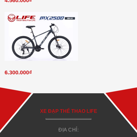
4.560.000₫
6.300.000₫
XE ĐẠP THỂ THAO LIFE
ĐỊA CHỈ: