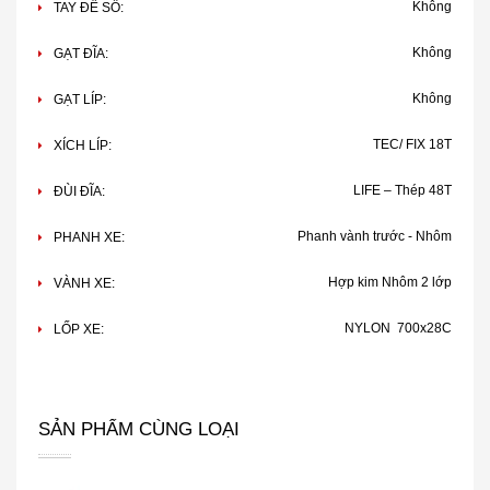
Không
TAY ĐỀ SỐ:
Không
GẠT ĐĨA:
Không
GẠT LÍP:
TEC/ FIX 18T
XÍCH LÍP:
LIFE – Thép 48T
ĐÙI ĐĨA:
Phanh vành trước - Nhôm
PHANH XE:
Hợp kim Nhôm 2 lớp
VÀNH XE:
NYLON 700x28C
LỐP XE:
SẢN PHẨM CÙNG LOẠI