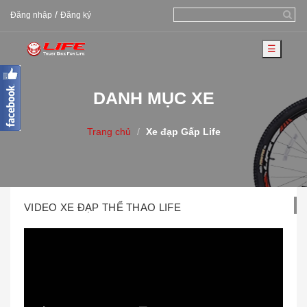
/
Đăng nhập
Đăng ký
☰
DANH MỤC XE
Trang chủ
Xe đạp Gấp Life
VIDEO XE ĐẠP THỂ THAO LIFE