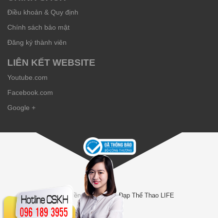
Điều khoản & Quy định
Chính sách bảo mật
Đăng ký thành viên
LIÊN KẾT WEBSITE
Youtube.com
Facebook.com
Google +
© Bản quyền thuộc về
Xe Đạp Thể Thao LIFE