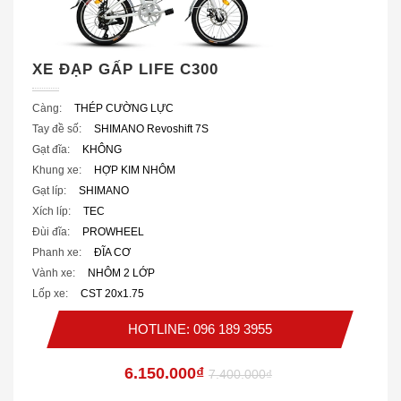
XE ĐẠP GẤP LIFE C300
Càng:
THÉP CƯỜNG LỰC
Tay đề số:
SHIMANO Revoshift 7S
Gạt đĩa:
KHÔNG
Khung xe:
HỢP KIM NHÔM
Gạt líp:
SHIMANO
Xích líp:
TEC
Đùi đĩa:
PROWHEEL
Phanh xe:
ĐĨA CƠ
Vành xe:
NHÔM 2 LỚP
Lốp xe:
CST 20x1.75
HOTLINE: 096 189 3955
6.150.000₫
7.400.000₫