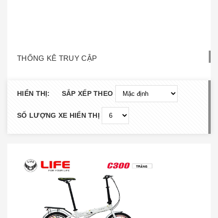
THỐNG KÊ TRUY CẬP
HIỂN THỊ:
SẮP XẾP THEO
SỐ LƯỢNG XE HIỂN THỊ