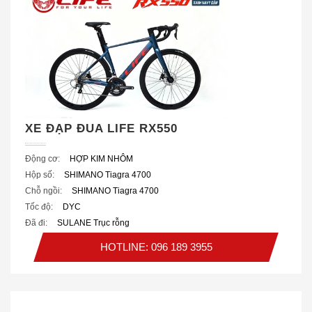
XE ĐẠP ĐUA LIFE RX550
Động cơ:
HỢP KIM NHÔM
Hộp số:
SHIMANO Tiagra 4700
Chỗ ngồi:
SHIMANO Tiagra 4700
Tốc độ:
DYC
Đã đi:
SULANE Trục rỗng
HOTLINE: 096 189 3955