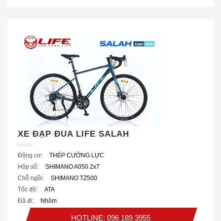
XE ĐẠP ĐUA LIFE SALAH
Động cơ:
THÉP CƯỜNG LỰC
Hộp số:
SHIMANO A050 2x7
Chỗ ngồi:
SHIMANO TZ500
Tốc độ:
ATA
Đã đi:
Nhôm
HOTLINE: 096 189 3955