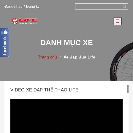
/
Đăng nhập
Đăng ký
☰
DANH MỤC XE
Trang chủ
Xe đạp đua Life
VIDEO XE ĐẠP THỂ THAO LIFE