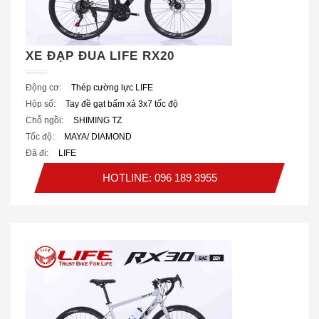
XE ĐẠP ĐUA LIFE RX20
Động cơ:
Thép cường lực LIFE
Hộp số:
Tay đề gạt bấm xả 3x7 tốc độ
Chỗ ngồi:
SHIMING TZ
Tốc độ:
MAYA/ DIAMOND
Đã đi:
LIFE
HOTLINE: 096 189 3955