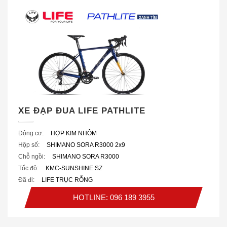
XE ĐẠP ĐUA LIFE PATHLITE
Động cơ:
HỢP KIM NHÔM
Hộp số:
SHIMANO SORA R3000 2x9
Chỗ ngồi:
SHIMANO SORA R3000
Tốc độ:
KMC-SUNSHINE SZ
Đã đi:
LIFE TRỤC RỖNG
HOTLINE: 096 189 3955