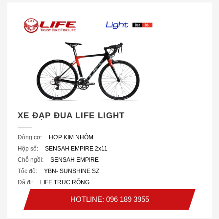
XE ĐẠP ĐUA LIFE LIGHT
Động cơ:
HỢP KIM NHÔM
Hộp số:
SENSAH EMPIRE 2x11
Chỗ ngồi:
SENSAH EMPIRE
Tốc độ:
YBN- SUNSHINE SZ
Đã đi:
LIFE TRỤC RỖNG
HOTLINE: 096 189 3955