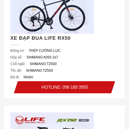
XE ĐẠP ĐUA LIFE RX50
Động cơ:
THÉP CƯỜNG LỰC
Hộp số:
SHIMANO A050 2x7
Chỗ ngồi:
SHIMANO TZ500
Tốc độ:
SHIMANO TZ500
Đã đi:
Nhôm
HOTLINE: 096 189 3955