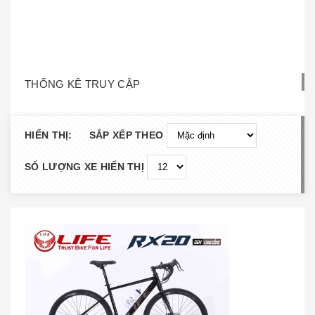
THỐNG KÊ TRUY CẬP
HIỂN THỊ:
SẮP XẾP THEO
SỐ LƯỢNG XE HIỂN THỊ