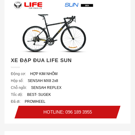
XE ĐẠP ĐUA LIFE SUN
Động cơ:
HỢP KIM NHÔM
Hộp số:
SENSAH MX8 2x8
Chỗ ngồi:
SENSAH REPLEX
Tốc độ:
BEST- SUGEK
Đã đi:
PROWHEEL
HOTLINE: 096 189 3955