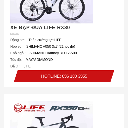
XE ĐẠP ĐUA LIFE RX30
Động cơ:
Thép cường lực LIFE
Hộp số:
SHIMANO A050 3x7 (21 tốc độ)
Chỗ ngồi:
SHIMANO Tourney RD TZ-500
Tốc độ:
MAYA/ DIAMOND
Đã đi:
LIFE
HOTLINE: 096 189 3955