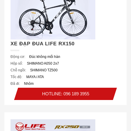
XE ĐẠP ĐUA LIFE RX150
Động cơ:
Đúc không mối hàn
Hộp số:
SHIMANO A050 2x7
Chỗ ngồi:
SHIMANO TZ500
Tốc độ:
MAYA / ATA
Đã đi:
Nhôm
HOTLINE: 096 189 3955