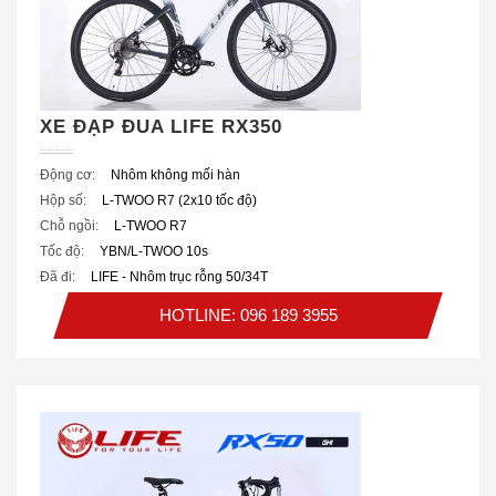
XE ĐẠP ĐUA LIFE RX350
Động cơ:
Nhôm không mối hàn
Hộp số:
L-TWOO R7 (2x10 tốc độ)
Chỗ ngồi:
L-TWOO R7
Tốc độ:
YBN/L-TWOO 10s
Đã đi:
LIFE - Nhôm trục rỗng 50/34T
HOTLINE: 096 189 3955