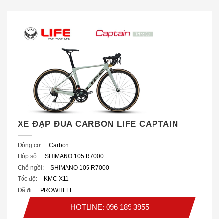
XE ĐẠP ĐUA CARBON LIFE CAPTAIN
Động cơ:
Carbon
Hộp số:
SHIMANO 105 R7000
Chỗ ngồi:
SHIMANO 105 R7000
Tốc độ:
KMC X11
Đã đi:
PROWHELL
HOTLINE: 096 189 3955