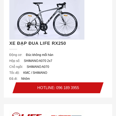
XE ĐẠP ĐUA LIFE RX250
Động cơ:
Đúc không mối hàn
Hộp số:
SHIMANO A070 2x7
Chỗ ngồi:
SHIMANO A070
Tốc độ:
KMC / SHIMANO
Đã đi:
Nhôm
HOTLINE: 096 189 3955